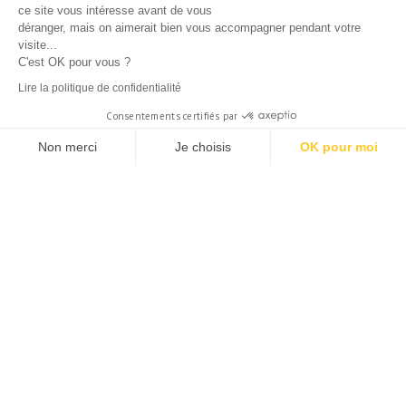
ce site vous intéresse avant de vous
déranger, mais on aimerait bien vous accompagner pendant votre
visite...
C'est OK pour vous ?
Leave this field blank
Email *
Lire la politique de confidentialité
Consentements certifiés par
Non merci
Je choisis
OK pour moi
Message *
Axeptio consent
Plateforme de Gestion du Consentement : Personnalisez vos Opti
Notre plateforme vous permet d'adapter et de gérer vos paramètres
Envoyer