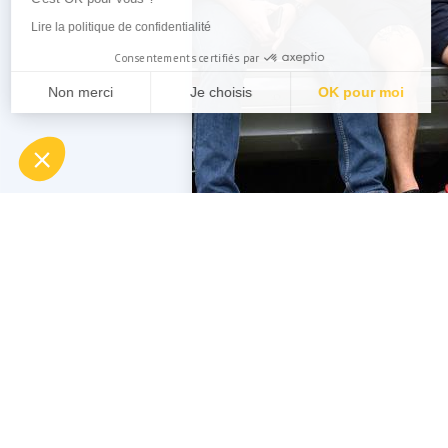
Lire la politique de confidentialité
Consentements certifiés par
Non merci
Je choisis
OK pour moi
Plateforme de Gestion du Consentement : Personnalisez
Axeptio consent
Notre plateforme vous permet d'adapter et de gérer vos 