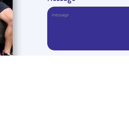
 vos Options
paramètres de confidentialité, en garantissant la conformit
Envoyer