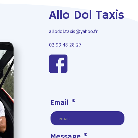
Allo Dol Taxis
allodol.taxis@yahoo.fr
02 99 48 28 27
Leave this field blank
Email *
Message *